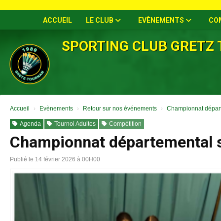
Panneau de gestion des cookies
ACCUEIL
LE CLUB
EVÈNEMENTS
CO
SPORTING CLUB GRETZ
Accueil
Evènements
Retour sur nos événements
Championnat départ
Agenda
Tournoi Adultes
Compétition
Championnat départemental s
Publié le 14 février 2026 à 00H00