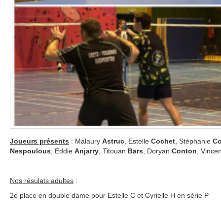
Joueurs présents
: Malaury
Astruc
, Estelle
Cochet
, Stéphanie
Co
Nespoulous
, Eddie
Anjarry
, Titouan
Bars
, Doryan
Conton
, Vince
Nos résulats adultes
:
2e place en double dame pour Estelle C et Cyrielle H en série P