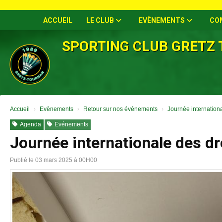
Panneau de gestion des cookies
ACCUEIL
LE CLUB
EVÈNEMENTS
CO
SPORTING CLUB GRETZ
Accueil
Evènements
Retour sur nos événements
Journée internation
Agenda
Evénements
Journée internationale des d
Publié le 03 mars 2025 à 00H00